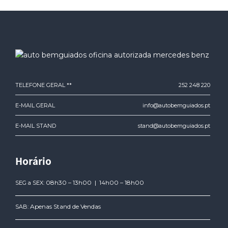
TELEFONE GERAL **
252 248 220
E-MAIL GERAL
info@autobemguiados.pt
E-MAIL STAND
stand@autobemguiados.pt
Horário
08h30 – 13h00 | 14h00 – 18h00
SEG a SEX:
Apenas Stand de Vendas
SAB: