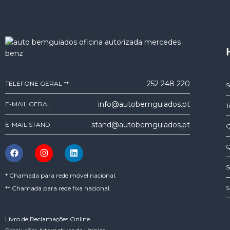
252 248 220
TELEFONE GERAL **
S
info@autobemguiados.pt
E-MAIL GERAL
T
stand@autobemguiados.pt
E-MAIL STAND
Q
Q
S
* Chamada para rede móvel nacional.
S
** Chamada para rede fixa nacional.
Livro de Reclamações Online