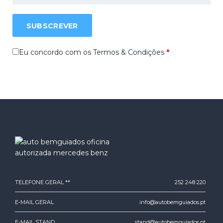
SUBSCREVER
Eu concordo com os
Termos & Condições
*
TELEFONE GERAL **
252 248 220
E-MAIL GERAL
info@autobemguiados.pt
E-MAIL STAND
stand@autobemguiados.pt