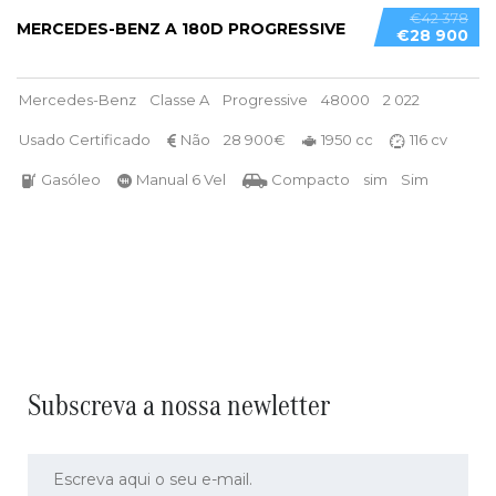
€42 378
MERCEDES-BENZ A 180D PROGRESSIVE
€28 900
Mercedes-Benz
Classe A
Progressive
48000
2 022
Usado Certificado
Não
28 900€
1950 cc
116 cv
Gasóleo
Manual 6 Vel
Compacto
sim
Sim
Subscreva a nossa newletter