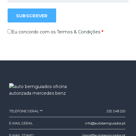
SUBSCREVER
Eu concordo com os
Termos & Condições
*
TELEFONE GERAL **
252 248 220
E-MAIL GERAL
info@autobemguiados.pt
E-MAIL STAND
stand@autobemguiados.pt