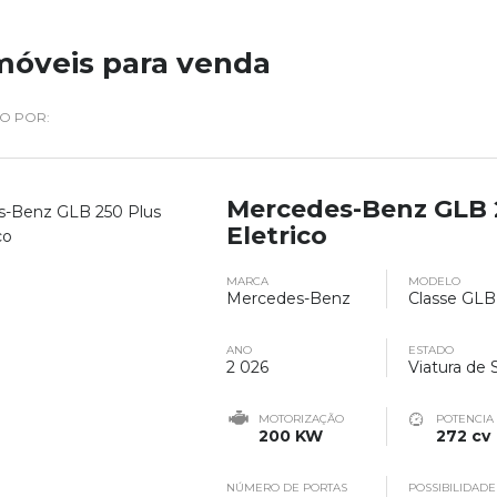
óveis para venda
DO POR:
Mercedes-Benz GLB 
Eletrico
MARCA
MODELO
Mercedes-Benz
Classe GLB
ANO
ESTADO
2 026
Viatura de 
MOTORIZAÇÃO
POTENCIA
200 KW
272 cv
NÚMERO DE PORTAS
POSSIBILIDADE