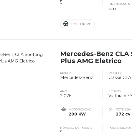
5
FINANCIAMEN
sim
TEST DRIVE
Mercedes-Benz CLA 
Plus AMG Eletrico
MARCA
MODELO
Mercedes-Benz
Classe CLA
ANO
ESTADO
2 026
Viatura de 
MOTORIZAÇÃO
POTENCIA
200 KW
272 cv
NÚMERO DE PORTAS
POSSIBILIDADE