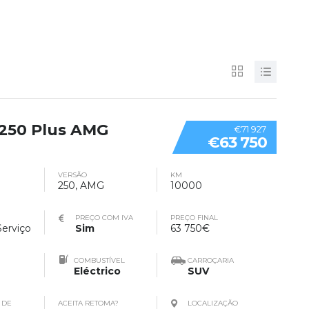
250 Plus AMG
€71 927
€63 750
VERSÃO
KM
250, AMG
10000
PREÇO COM IVA
PREÇO FINAL
Serviço
Sim
63 750€
COMBUSTÍVEL
CARROÇARIA
Eléctrico
SUV
 DE
ACEITA RETOMA?
LOCALIZAÇÃO