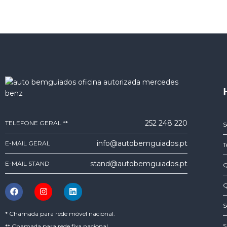
252 248 220
TELEFONE GERAL **
S
info@autobemguiados.pt
E-MAIL GERAL
T
stand@autobemguiados.pt
E-MAIL STAND
Q
Q
S
* Chamada para rede móvel nacional.
S
** Chamada para rede fixa nacional.