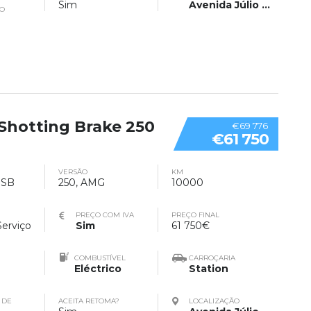
Sim
Avenida Júlio Saul Dias 47
TO
Shotting Brake 250
€69 776
€61 750
VERSÃO
KM
 SB
250, AMG
10000
PREÇO COM IVA
PREÇO FINAL
Serviço
Sim
61 750€
COMBUSTÍVEL
CARROÇARIA
Eléctrico
Station
 DE
ACEITA RETOMA?
LOCALIZAÇÃO