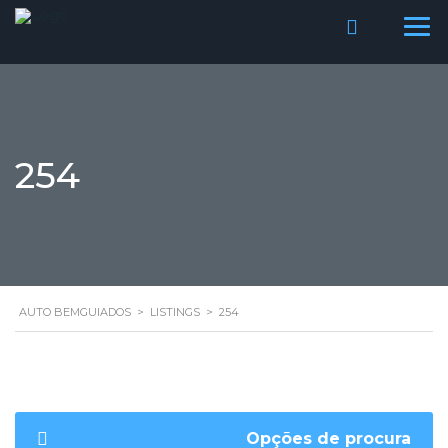
254
AUTO BEMGUIADOS
>
LISTINGS
>
254
Opções de procura