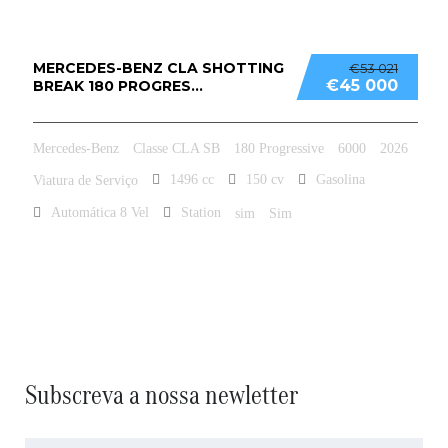
MERCEDES-BENZ CLA SHOTTING
€53 021
€45 000
BREAK 180 PROGRES...
Mercedes-Benz
Classe CLA SB
180 Progressive
6000
2026
1496 cc
150 cv
Gasolina
Viatura de Serviço
Automática 8 Vel
Station
sim
Sim
Subscreva a nossa newletter