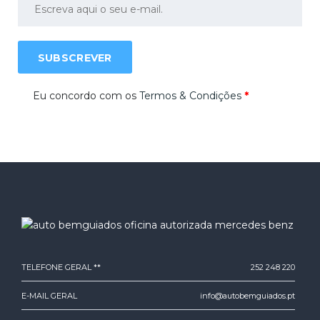
SUBSCREVER
Eu concordo com os
Termos & Condições
*
TELEFONE GERAL **
252 248 220
E-MAIL GERAL
info@autobemguiados.pt